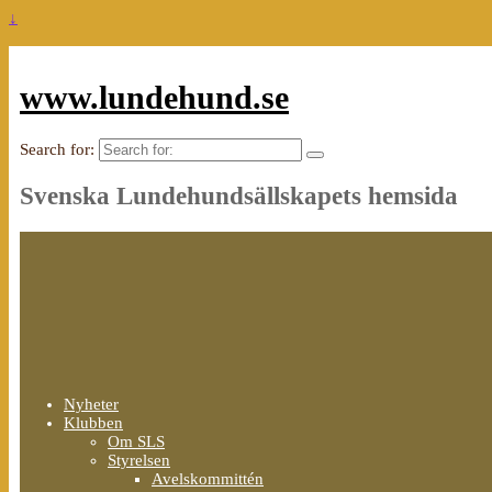
↓
www.lundehund.se
Search for:
Svenska Lundehundsällskapets hemsida
Nyheter
Klubben
Om SLS
Styrelsen
Avelskommittén