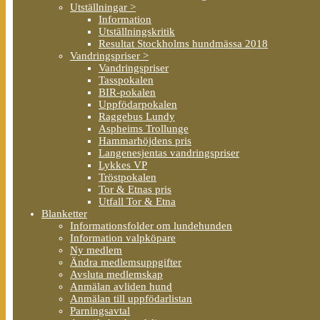
Utställningar >
Information
Utställningskritik
Resultat Stockholms hundmässa 2018
Vandringspriser >
Vandringspriser
Tasspokalen
BIR-pokalen
Uppfödarpokalen
Raggebus Lundy
Aspheims Trollunge
Hammarhöjdens pris
Langenesjentas vandringspriser
Lykkes VP
Tröstpokalen
Tor & Etnas pris
Utfall Tor & Etna
Blanketter
Informationsfolder om lundehunden
Information valpköpare
Ny medlem
Ändra medlemsuppgifter
Avsluta medlemskap
Anmälan avliden hund
Anmälan till uppfödarlistan
Parningsavtal