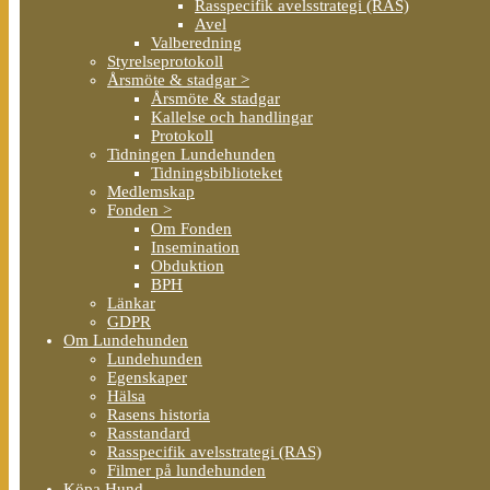
Rasspecifik avelsstrategi (RAS)
Avel
Valberedning
Styrelseprotokoll
Årsmöte & stadgar >
Årsmöte & stadgar
Kallelse och handlingar
Protokoll
Tidningen Lundehunden
Tidningsbiblioteket
Medlemskap
Fonden >
Om Fonden
Insemination
Obduktion
BPH
Länkar
GDPR
Om Lundehunden
Lundehunden
Egenskaper
Hälsa
Rasens historia
Rasstandard
Rasspecifik avelsstrategi (RAS)
Filmer på lundehunden
Köpa Hund