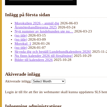
Inlägg på första sidan
Morokulien 2026 – anmäl dig
2026-06-03
Årsmöteshandlingarna 2025
2026-03-24
Nytt nummer av lundehunden ute nu…
2026-03-23
(no title)
2026-03-15
(no title)
2026-03-09
Morokul_1
2026-01-26
(no title)
2026-01-07
Skynda dig och beställ Lundehundkalendern 2026!
2025-11-
Nu finns kalender 2026 till försäljning!
2025-10-29
Bilder till kalendern 2026
2025-10-28
Akiverade inlägg
Akiverade inlägg
Login är till för att fler än webmaster skall kunna uppdatera SLS he
Inloggning administratörer