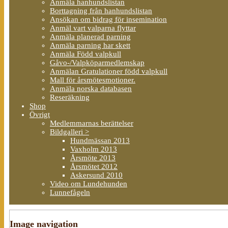
Anmäla hanhundslistan
Borttagning från hanhundslistan
Ansökan om bidrag för insemination
Anmäl vart valparna flyttar
Anmäla planerad parning
Anmäla parning har skett
Anmäla Född valpkull
Gåvo-/Valpköparmedlemskap
Anmälan Gratulationer född valpkull
Mall för årsmötesmotioner.
Anmäla norska databasen
Reseräkning
Shop
Övrigt
Medlemmarnas berättelser
Bildgalleri >
Hundmässan 2013
Vaxholm 2013
Årsmöte 2013
Årsmötet 2012
Askersund 2010
Video om Lundehunden
Lunnefågeln
Image navigation