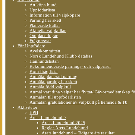
Att köpa hund
Uppfödarlista
Information till valpköpare
Parning har skett
Planerade kullar
Aktuella valpkullar
Omplaceringar
Frågor/svar
För Uppfödare
Avelskommittén
Norsk Lundehund Klubb databas
Hanhundslistan
Rekommenderade parnings- och valppriser
Kom Ihåg-lista
Anmäla planerad parning
Anmäla parning har skett
Anmäla född valpkull
Anmäl vart dina valpar har flyttat/ Gåvormedlemskap f
Anmälan till uppfödarlistan
Anmälan gratulationer av valpkull på hemsida & Fb
Aktiviteter
BPH
Årets Lundehund >
Årets Lundehund 2025
Regler Årets Lundehund
Årets lundehund – Tidigare års resultat