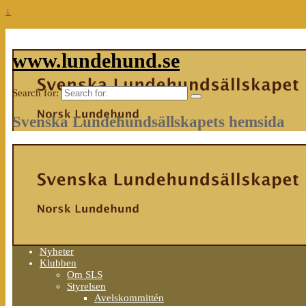
↓
www.lundehund.se
Search for:
Svenska Lundehundsällskapets hemsida
Nyheter
Klubben
Om SLS
Styrelsen
Avelskommittén