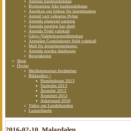
Anmäla hanhundslistan
Borttagning från hanhundslistan
Ansökan om bidrag för insemination
Anmäl vart valparna flyttar
Anmäla planerad parning
Anmäla parning har skett
Anmäla Född valpkull
Gåvo-/Valpköparmedlemskap
Anmälan Gratulationer född valpkull
Mall för årsmötesmotioner.
Anmäla norska databasen
Reseräkning
Shop
Övrigt
Medlemmarnas berättelser
Bildgalleri >
Hundmässan 2013
Vaxholm 2013
Årsmöte 2013
Årsmötet 2012
Askersund 2010
Video om Lundehunden
Lunnefågeln
2016-02-10_Malardalen