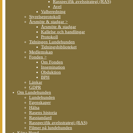
Rasspecifik avelsstrategi (RAS)
Avel
Valberedning
Styrelseprotokoll
Årsmöte & stadgar >
Årsmöte & stadgar
Kallelse och handlingar
Protokoll
Tidningen Lundehunden
Tidningsbiblioteket
Medlemskap
Fonden >
Om Fonden
Insemination
Obduktion
BPH
Länkar
GDPR
Om Lundehunden
Lundehunden
Egenskaper
Hälsa
Rasens historia
Rasstandard
Rasspecifik avelsstrategi (RAS)
Filmer på lundehunden
Köpa Hund