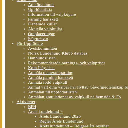
Att köpa hund
Uppfödarlista
Information till valpköpare
Parning har skett
Planerade kullar
Aktuella valpkullar
Omplaceringar
Frågor/svar
För Uppfödare
Avelskommittén
Norsk Lundehund Klubb databas
Hanhundslistan
Rekommenderade parnings- och valppriser
Kom Ihåg-lista
Anmäla planerad parning
Anmäla parning har skett
Anmäla född valpkull
Anmäl vart dina valpar har flyttat/ Gåvormedlemskap f
Anmälan till uppfödarlistan
Anmälan gratulationer av valpkull på hemsida & Fb
Aktiviteter
BPH
Årets Lundehund >
Årets Lundehund 2025
Regler Årets Lundehund
Årets lundehund – Tidigare års resultat