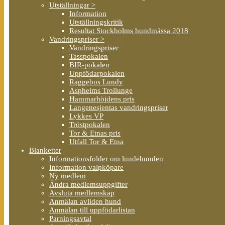
Utställningar >
Information
Utställningskritik
Resultat Stockholms hundmässa 2018
Vandringspriser >
Vandringspriser
Tasspokalen
BIR-pokalen
Uppfödarpokalen
Raggebus Lundy
Aspheims Trollunge
Hammarhöjdens pris
Langenesjentas vandringspriser
Lykkes VP
Tröstpokalen
Tor & Etnas pris
Utfall Tor & Etna
Blanketter
Informationsfolder om lundehunden
Information valpköpare
Ny medlem
Ändra medlemsuppgifter
Avsluta medlemskap
Anmälan avliden hund
Anmälan till uppfödarlistan
Parningsavtal