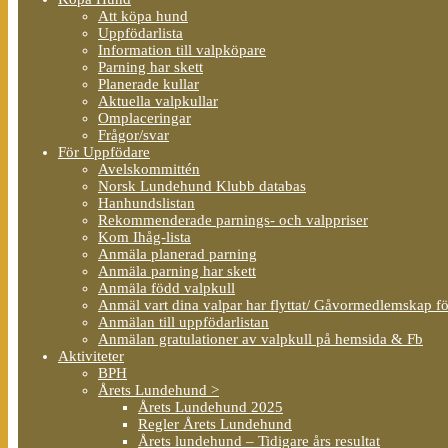
Att köpa hund
Uppfödarlista
Information till valpköpare
Parning har skett
Planerade kullar
Aktuella valpkullar
Omplaceringar
Frågor/svar
För Uppfödare
Avelskommittén
Norsk Lundehund Klubb databas
Hanhundslistan
Rekommenderade parnings- och valppriser
Kom Ihåg-lista
Anmäla planerad parning
Anmäla parning har skett
Anmäla född valpkull
Anmäl vart dina valpar har flyttat/ Gåvormedlemskap f
Anmälan till uppfödarlistan
Anmälan gratulationer av valpkull på hemsida & Fb
Aktiviteter
BPH
Årets Lundehund >
Årets Lundehund 2025
Regler Årets Lundehund
Årets lundehund – Tidigare års resultat