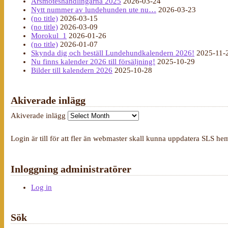
Årsmöteshandlingarna 2025
2026-03-24
Nytt nummer av lundehunden ute nu…
2026-03-23
(no title)
2026-03-15
(no title)
2026-03-09
Morokul_1
2026-01-26
(no title)
2026-01-07
Skynda dig och beställ Lundehundkalendern 2026!
2025-11-
Nu finns kalender 2026 till försäljning!
2025-10-29
Bilder till kalendern 2026
2025-10-28
Akiverade inlägg
Akiverade inlägg
Login är till för att fler än webmaster skall kunna uppdatera SLS he
Inloggning administratörer
Log in
Sök