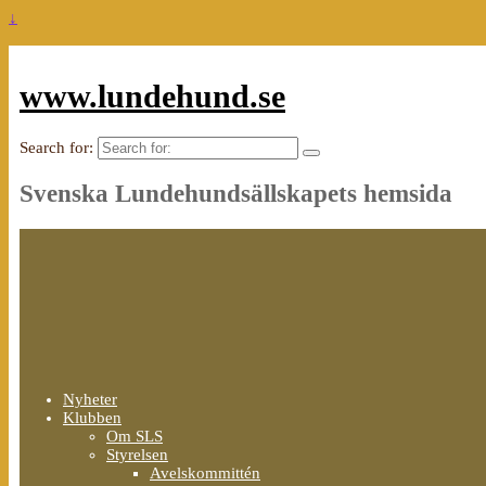
↓
www.lundehund.se
Search for:
Svenska Lundehundsällskapets hemsida
Nyheter
Klubben
Om SLS
Styrelsen
Avelskommittén