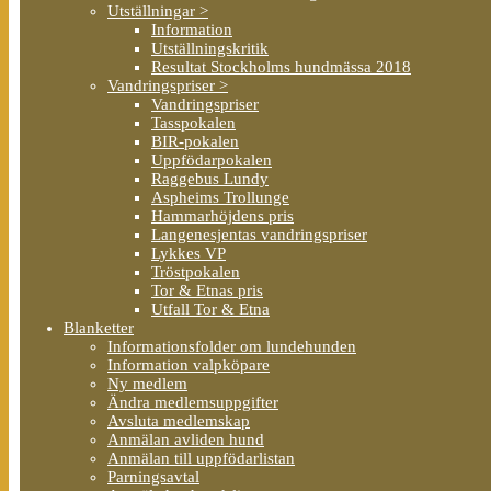
Utställningar >
Information
Utställningskritik
Resultat Stockholms hundmässa 2018
Vandringspriser >
Vandringspriser
Tasspokalen
BIR-pokalen
Uppfödarpokalen
Raggebus Lundy
Aspheims Trollunge
Hammarhöjdens pris
Langenesjentas vandringspriser
Lykkes VP
Tröstpokalen
Tor & Etnas pris
Utfall Tor & Etna
Blanketter
Informationsfolder om lundehunden
Information valpköpare
Ny medlem
Ändra medlemsuppgifter
Avsluta medlemskap
Anmälan avliden hund
Anmälan till uppfödarlistan
Parningsavtal