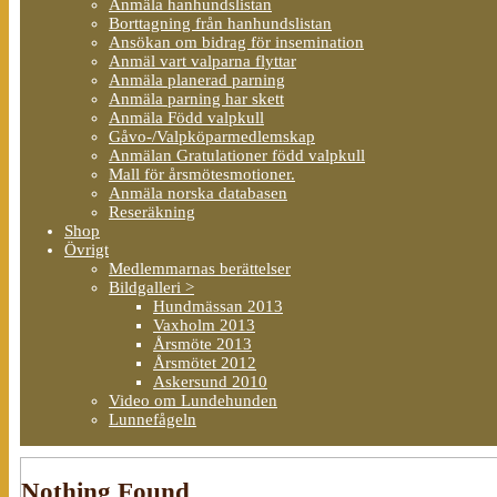
Anmäla hanhundslistan
Borttagning från hanhundslistan
Ansökan om bidrag för insemination
Anmäl vart valparna flyttar
Anmäla planerad parning
Anmäla parning har skett
Anmäla Född valpkull
Gåvo-/Valpköparmedlemskap
Anmälan Gratulationer född valpkull
Mall för årsmötesmotioner.
Anmäla norska databasen
Reseräkning
Shop
Övrigt
Medlemmarnas berättelser
Bildgalleri >
Hundmässan 2013
Vaxholm 2013
Årsmöte 2013
Årsmötet 2012
Askersund 2010
Video om Lundehunden
Lunnefågeln
Nothing Found