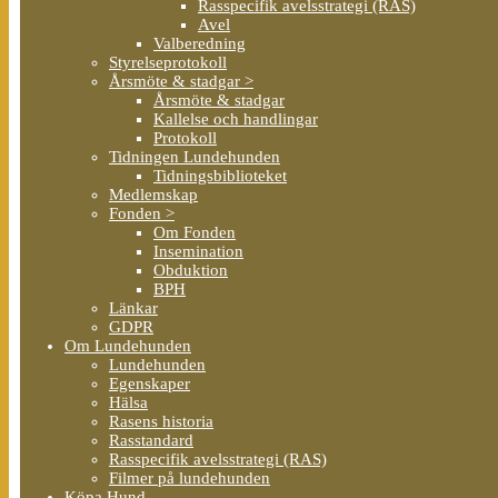
Rasspecifik avelsstrategi (RAS)
Avel
Valberedning
Styrelseprotokoll
Årsmöte & stadgar >
Årsmöte & stadgar
Kallelse och handlingar
Protokoll
Tidningen Lundehunden
Tidningsbiblioteket
Medlemskap
Fonden >
Om Fonden
Insemination
Obduktion
BPH
Länkar
GDPR
Om Lundehunden
Lundehunden
Egenskaper
Hälsa
Rasens historia
Rasstandard
Rasspecifik avelsstrategi (RAS)
Filmer på lundehunden
Köpa Hund