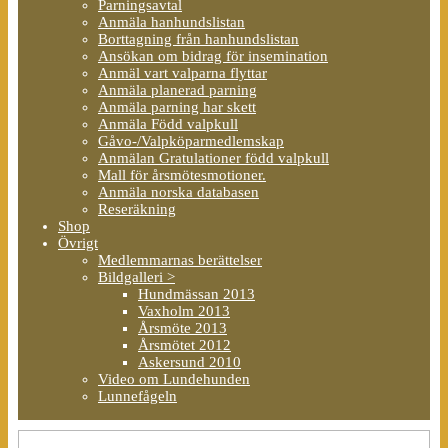
Parningsavtal
Anmäla hanhundslistan
Borttagning från hanhundslistan
Ansökan om bidrag för insemination
Anmäl vart valparna flyttar
Anmäla planerad parning
Anmäla parning har skett
Anmäla Född valpkull
Gåvo-/Valpköparmedlemskap
Anmälan Gratulationer född valpkull
Mall för årsmötesmotioner.
Anmäla norska databasen
Reseräkning
Shop
Övrigt
Medlemmarnas berättelser
Bildgalleri >
Hundmässan 2013
Vaxholm 2013
Årsmöte 2013
Årsmötet 2012
Askersund 2010
Video om Lundehunden
Lunnefågeln