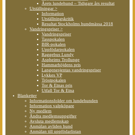
Årets lundehund – Tidigare års resultat
Utställningar >
Information
Utställningskritik
Resultat Stockholms hundmässa 2018
Vandringspriser >
Vandringspriser
Tasspokalen
BIR-pokalen
Uppfödarpokalen
Raggebus Lundy
Aspheims Trollunge
Hammarhöjdens pris
Langenesjentas vandringspriser
Lykkes VP
Tröstpokalen
Tor & Etnas pris
Utfall Tor & Etna
Blanketter
Informationsfolder om lundehunden
Information valpköpare
Ny medlem
Ändra medlemsuppgifter
Avsluta medlemskap
Anmälan avliden hund
Anmälan till uppfödarlistan