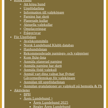
Att köpa hund
Uppfödarlista
Information till valpköpare
Parning har skett
Planerade kullar
Aktuella valpkullar
Omplaceringar
Frågor/svar
För Uppfödare
Avelskommittén
Norsk Lundehund Klubb databas
Hanhundslistan
Rekommenderade parnings- och valppriser
Kom Ihåg-lista
Anmäla planerad parning
Anmäla parning har skett
Anmäla född valpkull
Anmäl vart dina valpar har flyttat/
Gåvormedlemskap för valpköpare
Anmälan till uppfödarlistan
Anmälan gratulationer av valpkull på hemsida & Fb
Aktiviteter
BPH
Årets Lundehund >
Årets Lundehund 2025
Regler Årets Lundehund