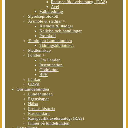
Rasspecifik avelsstrategi (RAS)
Avel
Valberedning
Styrelseprotokoll
Årsmöte & stadgar >
Årsmöte & stadgar
Kallelse och handlingar
Protokoll
Tidningen Lundehunden
Tidningsbiblioteket
Medlemskap
Fonden >
Om Fonden
Insemination
Obduktion
BPH
Länkar
GDPR
Om Lundehunden
Lundehunden
Egenskaper
Hälsa
Rasens historia
Rasstandard
Rasspecifik avelsstrategi (RAS)
Filmer på lundehunden
Köpa Hund