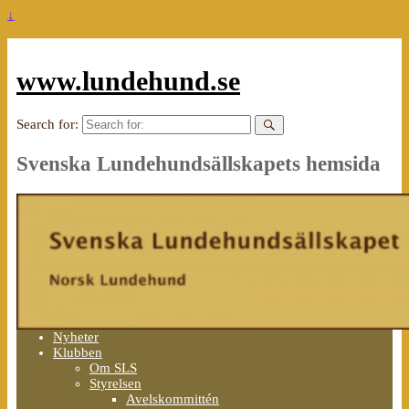
↓
www.lundehund.se
Search for:
Svenska Lundehundsällskapets hemsida
Nyheter
Klubben
Om SLS
Styrelsen
Avelskommittén