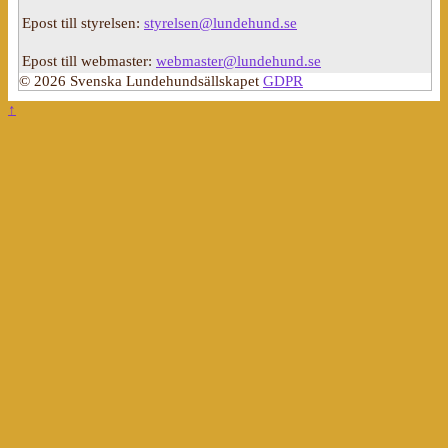
Epost till styrelsen:
styrelsen@lundehund.se
Epost till webmaster:
webmaster@lundehund.se
© 2026 Svenska Lundehundsällskapet
GDPR
↑